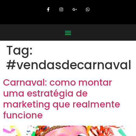
Tag:
#vendasdecarnaval
Carnaval: como montar
uma estratégia de
marketing que realmente
funcione