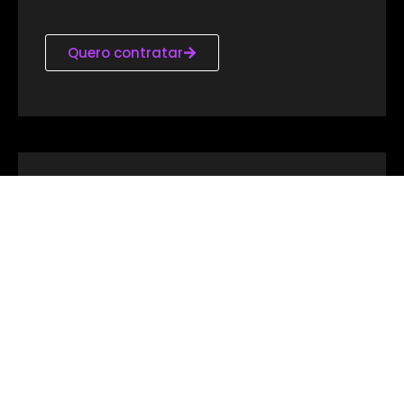
Quero contratar
Inbound Marketing
Imobiliário
Automatizamos a geração e nutrição de leads, criando
oportunidades reais de venda para empreendimentos
de todos os portes.