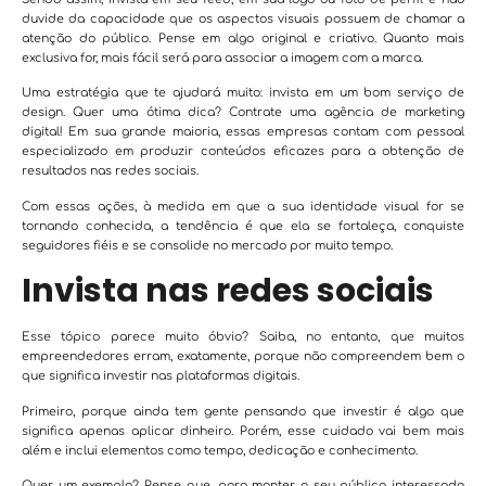
duvide da capacidade que os aspectos visuais possuem de chamar a
atenção do público. Pense em algo original e criativo. Quanto mais
exclusiva for, mais fácil será para associar a imagem com a marca.
Uma estratégia que te ajudará muito: invista em um bom serviço de
design. Quer uma ótima dica? Contrate uma agência de marketing
digital! Em sua grande maioria, essas empresas contam com pessoal
especializado em produzir conteúdos eficazes para a obtenção de
resultados nas redes sociais.
Com essas ações, à medida em que a sua identidade visual for se
tornando conhecida, a tendência é que ela se fortaleça, conquiste
seguidores fiéis e se consolide no mercado por muito tempo.
Invista nas redes sociais
Esse tópico parece muito óbvio? Saiba, no entanto, que muitos
empreendedores erram, exatamente, porque não compreendem bem o
que significa investir nas plataformas digitais.
Primeiro, porque ainda tem gente pensando que investir é algo que
significa apenas aplicar dinheiro. Porém, esse cuidado vai bem mais
além e inclui elementos como tempo, dedicação e conhecimento.
Quer um exemplo? Pense que, para manter o seu público interessado