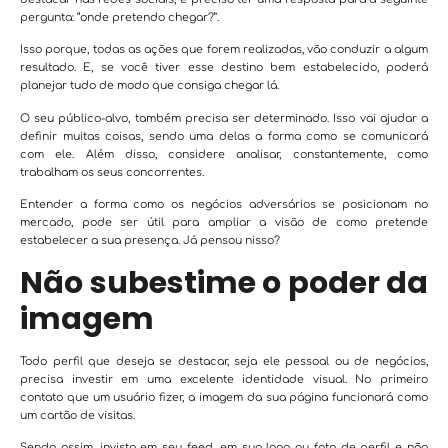
pergunta: “onde pretendo chegar?”.
Isso porque, todas as ações que forem realizadas, vão conduzir a algum
resultado. E, se você tiver esse destino bem estabelecido, poderá
planejar tudo de modo que consiga chegar lá.
O seu público-alvo, também precisa ser determinado. Isso vai ajudar a
definir muitas coisas, sendo uma delas a forma como se comunicará
com ele. Além disso, considere analisar, constantemente, como
trabalham os seus concorrentes.
Entender a forma como os negócios adversários se posicionam no
mercado, pode ser útil para ampliar a visão de como pretende
estabelecer a sua presença. Já pensou nisso?
Não subestime o poder da
imagem
Todo perfil que deseja se destacar, seja ele pessoal ou de negócios,
precisa investir em uma excelente identidade visual. No primeiro
contato que um usuário fizer, a imagem da sua página funcionará como
um cartão de visitas.
Sendo assim, invista em seu feed, em sua logo ou foto de perfil e não