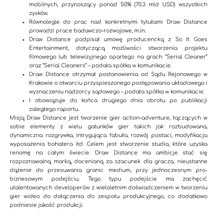
mobilnych, przynoszący ponad 50% (70.3 mld USD) wszystkich
zysków.
Równolegle do prac nad konkretnymi tytułami Draw Distance
prowadzi prace badawczo-rozwojowe, m.in.
Draw Distance podpisał umowę producencką z So It Goes
Entertainment, dotyczącą możliwości stworzenia projektu
filmowego lub telewizyjnego opartego na grach “Serial Cleaner”
oraz “Serial Cleaners” – podała spółka w komunikacie.
Draw Distance otrzymał postanowienia od Sądu Rejonowego w
Krakowie o otwarciu przyspieszonego postępowania układowego i
wyznaczeniu nadzorcy sądowego – podała spółka w komunikacie.
I obowiązuje do końca drugiego dnia obrotu po publikacji
zaległego raportu.
Misją Draw Distance jest tworzenie gier action-adventure, łączących w
sobie elementy z wielu gatunków gier takich jak rozbudowana,
dynamiczna rozgrywka, intrygująca fabuła, rozwój postaci, modyfikacja
wyposażenia bohatera itd. Celem jest stworzenie studia, które uzyska
renomę na całym świecie. Draw Distance ma ambicje stać się
rozpoznawalną marką, docenianą za szacunek dla gracza, nieustanne
dążenie do przesuwania granic medium, przy jednoczesnym pro-
biznesowym podejściu. Tego typu podejście ma zachęcić
utalentowanych developerów z wieloletnim doświadczeniem w tworzeniu
gier wideo do dołączenia do zespołu produkcyjnego, co dodatkowo
podniesie jakość produkcji.