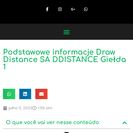
Podstawowe informacje Draw
Distance SA DDISTANCE Giełda
1
julho 11, 2023
1:55 am
O que você vai ver nesse conteúdo