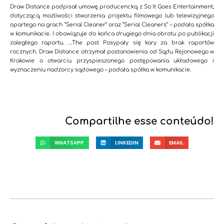
Draw Distance podpisał umowę producencką z So It Goes Entertainment,
dotyczącą możliwości stworzenia projektu filmowego lub telewizyjnego
opartego na grach “Serial Cleaner” oraz “Serial Cleaners” – podała spółka
w komunikacie. I obowiązuje do końca drugiego dnia obrotu po publikacji
zaległego raportu. …The post Posypały się kary za brak raportów
rocznych. Draw Distance otrzymał postanowienia od Sądu Rejonowego w
Krakowie o otwarciu przyspieszonego postępowania układowego i
wyznaczeniu nadzorcy sądowego – podała spółka w komunikacie.
Compartilhe esse conteúdo!
WHATSAPP
LINKEDIN
EMAIL